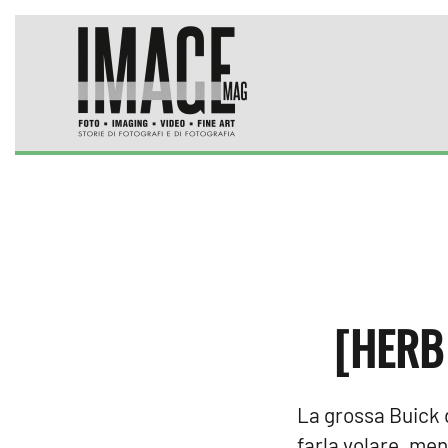
Skip to main content
[HERB 
La grossa Buick 
farla volare, men