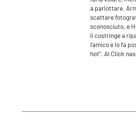
a parlottare. Ar
scattare fotograf
sconosciuto, e He
li costringe a ri
l’amico e lo fa p
hot”. Al Click na