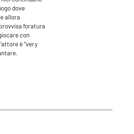
luogo dove
e allora
mprovvisa foratura
 giocare con
’attore è “very
antare.