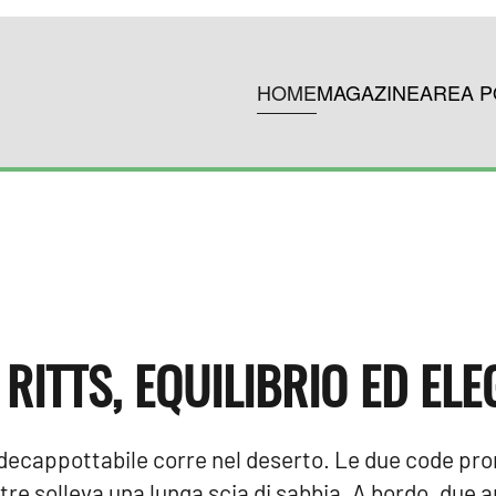
HOME
MAGAZINE
AREA P
RITTS, EQUILIBRIO ED EL
decappottabile corre nel deserto. Le due code pr
tre solleva una lunga scia di sabbia. A bordo, due 