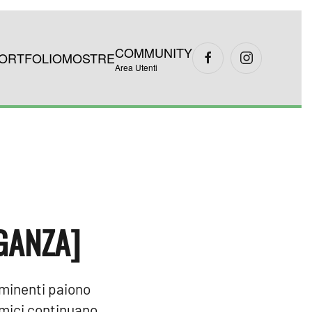
COMMUNITY
ORTFOLIO
MOSTRE
Area Utenti
EGANZA]
ominenti paiono
amici continuano