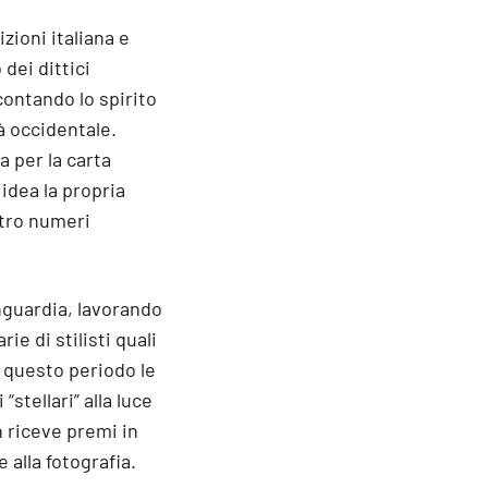
zioni italiana e
dei dittici
ccontando lo spirito
à occidentale.
 per la carta
idea la propria
ttro numeri
nguardia, lavorando
e di stilisti quali
n questo periodo le
stellari” alla luce
 riceve premi in
alla fotografia.