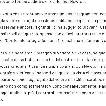
ivevamo tempo addietro circa Helmut Newton.
a volta che affrontiamo le immagini del fotografo berlin
già viste; e in ogni occasione, abbiamo scoperto un piano
sservarle ancora. “I grandi”, ci ha suggerito Giovanni Gast
ensiero di chi guarda, spesso con chiavi interpretative dif
o, “Con le mie fotografie, non offro mai una visione univo
tero. Se sentiamo il bisogno di vedere e rivedere, se que
lessità dell’artista, ma anche dal nostro stato d’animo:
occasione, analitici in un'altra; e così via. Con Newton la 
ografo solleticano i sensori del gusto, la vista di ciascuno
apparenza sono soggiogate dal volere maschile (sarebbe m
almeno non completamente: vivono consapevolmente, e a
raggiungibili ai più. I contorni, per così dire, sono di alta 
o.