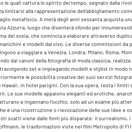
o le quali cattura lo spirito del tempo, segnato dalla rivo
za limitarsi alla rappresentazione dell’abbigliamento com
taglio metafisico. A metà degli anni sessanta acquista un
ta Azzurra, luogo che diventerà sfondo per innumerevoli 
tema del sosia, che comincia a elaborare attraverso duplic
anichini e modelli dal vivo. Le diverse commissioni da pa
pingono a viaggiare a Venezia, Londra, Milano, Roma, Mont
ndo dai canoni della fotografia di moda classica, realiz
stravolgendo set e impiegando modelli e stylist in modo 
riormente le possibilità creative dei suoi servizi fotografi
 Hawaii, in hotel parigini. Con la sua opera, testa i limiti 
irli. Le sue modelle appaiono eleganti ed erotiche, anarc
tturano e ingannano l’occhio, solo ad un esame più atten
che è una ricostruzione o rievocazione delle sue idee e o
ti scatti viene dalle fonti più disparate: il surrealismo, i
Hoffmann, le trasformazioni viste nel film Metropolis di Fr