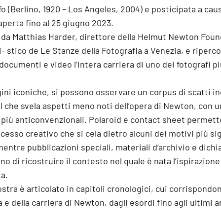
fo (Berlino, 1920 – Los Angeles, 2004) e posticipata a cau
perta fino al 25 giugno 2023.
 da Matthias Harder, direttore della Helmut Newton Foun
ti- stico de Le Stanze della Fotografia a Venezia, e riperc
, documenti e video l’intera carriera di uno dei fotografi p
ni iconiche, si possono osservare un corpus di scatti in
 il che svela aspetti meno noti dell’opera di Newton, con 
a più anticonvenzionali. Polaroid e contact sheet permett
esso creativo che si cela dietro alcuni dei motivi più sig
entre pubblicazioni speciali, materiali d’archivio e dichi
o di ricostruire il contesto nel quale è nata l’ispirazion
ta.
stra è articolato in capitoli cronologici, cui corrispondon
a e della carriera di Newton, dagli esordi fino agli ultimi a