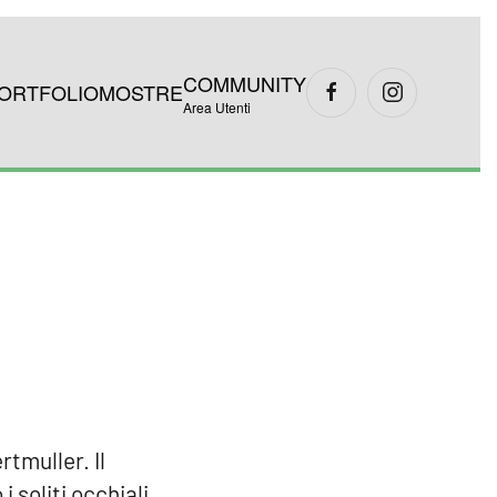
COMMUNITY
ORTFOLIO
MOSTRE
Area Utenti
tmuller. Il
 soliti occhiali