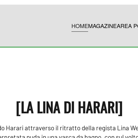
HOME
MAGAZINE
AREA P
[LA LINA DI HARARI]
Harari attraverso il ritratto della regista Lina Wer
terpretata nuda in una vasca da bagno, con sul volto i