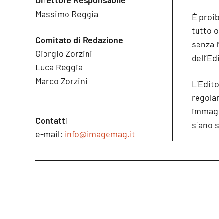
Direttore Responsabile
Massimo Reggia
È proib
tutto 
Comitato di Redazione
senza l
Giorgio Zorzini
dell’Ed
Luca Reggia
Marco Zorzini
L’Edito
regolare
immagin
Contatti
siano s
e-mail:
info@imagemag.it