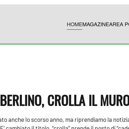
HOME
MAGAZINE
AREA P
[BERLINO, CROLLA IL MURO
to anche lo scorso anno, ma riprendiamo la notizi
 cambiato il titolo, “crolla” prende il posto di “cade