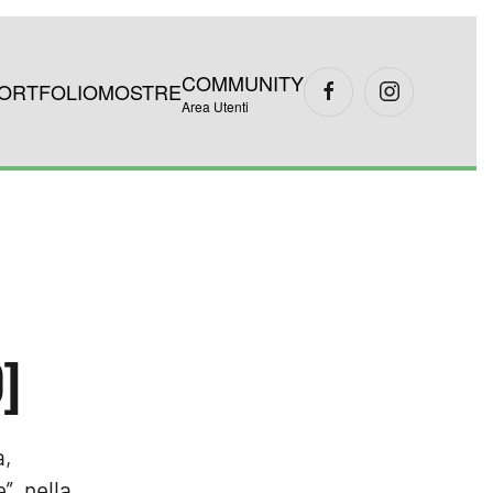
COMMUNITY
ORTFOLIO
MOSTRE
Area Utenti
]
a,
”, nella