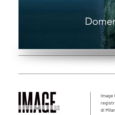
Image 
registr
di Mila