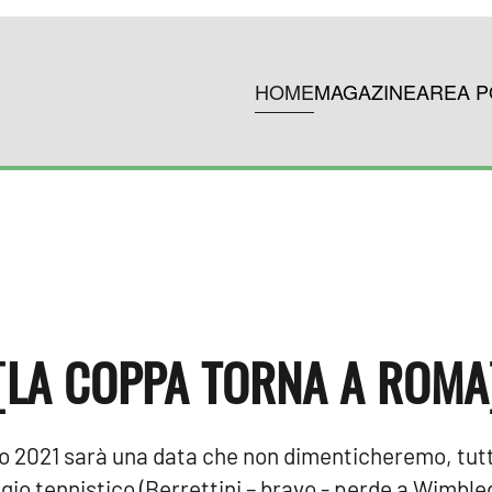
HOME
MAGAZINE
AREA P
[LA COPPA TORNA A ROMA
io 2021 sarà una data che non dimenticheremo, tut
io tennistico (Berrettini – bravo - perde a Wimbl