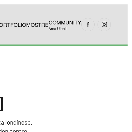
COMMUNITY
ORTFOLIO
MOSTRE
Area Utenti
]
ta londinese.
edon contro