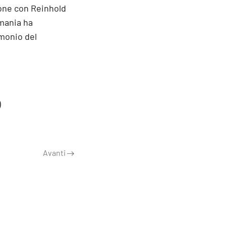
zione con Reinhold
rmania ha
imonio del
)
Avanti