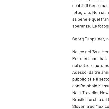
scatti di Georg nasc
fotografo. Non siam
sa bene e quel fran
speranze. Le fotogr
Georg Tappainer, no
Nasce nel ’64 a Me
Per dieci anni ha l
nel settore automob
Adesso, da tre ann
pubblicità e il sett
con Reinhold Messn
Nast Traveller New 
Brasile Turchia ed 
Slovenia ed Mexico