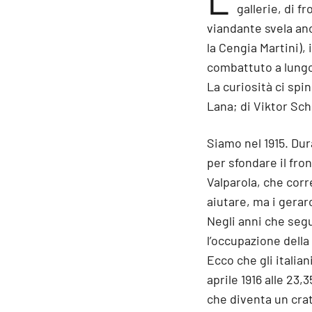
gallerie, di f
viandante svela anco
la Cengia Martini), i
combattuto a lungo 
La curiosità ci spin
Lana; di Viktor Sch
Siamo nel 1915. Dura
per sfondare il fron
Valparola, che corr
aiutare, ma i gerar
Negli anni che segu
l’occupazione della
Ecco che gli italia
aprile 1916 alle 23,
che diventa un cra