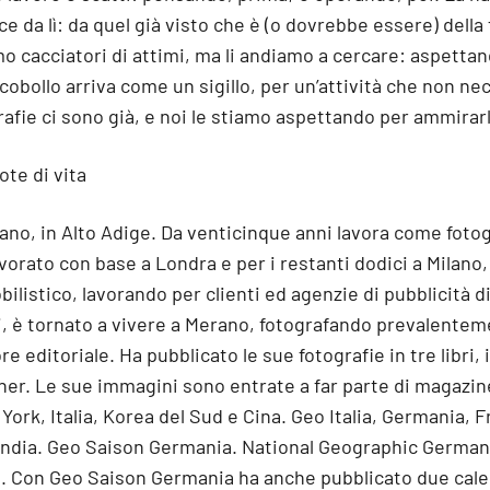
e da lì: da quel già visto che è (o dovrebbe essere) della 
o cacciatori di attimi, ma li andiamo a cercare: aspettan
cobollo arriva come un sigillo, per un’attività che non nec
afie ci sono già, e noi le stiamo aspettando per ammirar
te di vita
rano, in Alto Adige. Da venticinque anni lavora come foto
avorato con base a Londra e per i restanti dodici a Milano
ilistico, lavorando per clienti ed agenzie di pubblicità d
i, è tornato a vivere a Merano, fotografando prevalente
ore editoriale. Ha pubblicato le sue fotografie in tre libri,
er. Le sue immagini sono entrate a far parte di magazi
York, Italia, Korea del Sud e Cina. Geo Italia, Germania, 
India. Geo Saison Germania. National Geographic Germania
. Con Geo Saison Germania ha anche pubblicato due calen