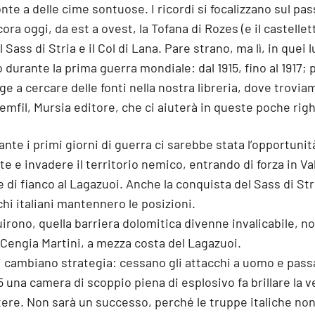
ronte a delle cime sontuose. I ricordi si focalizzano sul pa
ra oggi, da est a ovest, la Tofana di Rozes (e il castellett
l Sass di Stria e il Col di Lana. Pare strano, ma lì, in quei l
durante la prima guerra mondiale: dal 1915, fino al 1917; 
ge a cercare delle fonti nella nostra libreria, dove troviam
emfil, Mursia editore, che ci aiuterà in queste poche rig
nte i primi giorni di guerra ci sarebbe stata l’opportunità
te e invadere il territorio nemico, entrando di forza in Va
e di fianco al Lagazuoi. Anche la conquista del Sass di St
chi italiani mantennero le posizioni.
irono, quella barriera dolomitica divenne invalicabile, 
 Cengia Martini, a mezza costa del Lagazuoi.
ni cambiano strategia: cessano gli attacchi a uomo e passan
35 una camera di scoppio piena di esplosivo fa brillare la v
tere. Non sarà un successo, perché le truppe italiche no