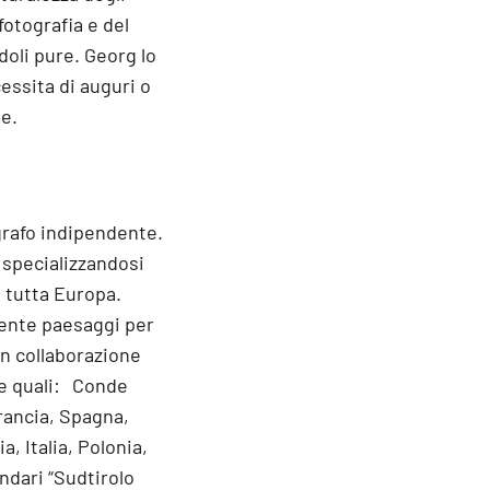
fotografia e del
doli pure. Georg lo
essita di auguri o
le.
grafo indipendente.
, specializzandosi
i tutta Europa.
mente paesaggi per
 in collaborazione
ne quali: Conde
Francia, Spagna,
, Italia, Polonia,
dari “Sudtirolo