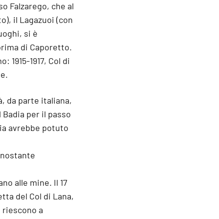
sso Falzarego, che al
o), il Lagazuoi (con
uoghi, si è
prima di Caporetto.
o: 1915-1917, Col di
he.
, da parte italiana,
l Badia per il passo
ria avrebbe potuto
nonostante
o alle mine. Il 17
etta del Col di Lana,
n riescono a