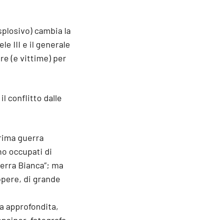
splosivo) cambia la
e III e il generale
re (e vittime) per
l conflitto dalle
prima guerra
no occupati di
uerra Bianca”; ma
opere, di grande
ta approfondita,