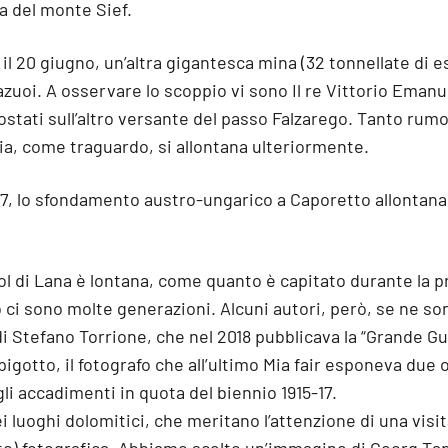
a del monte Sief.
 il 20 giugno, un’altra gigantesca mina (32 tonnellate di e
zuoi. A osservare lo scoppio vi sono Il re Vittorio Emanuel
stati sull’altro versante del passo Falzarego. Tanto rumo
ria, come traguardo, si allontana ulteriormente.
17, lo sfondamento austro-ungarico a Caporetto allontana i
 Col di Lana è lontana, come quanto è capitato durante la 
ci sono molte generazioni. Alcuni autori, però, se ne so
 di Stefano Torrione, che nel 2018 pubblicava la “Grande G
gotto, il fotografo che all’ultimo Mia fair esponeva due 
gli accadimenti in quota del biennio 1915-17.
ei luoghi dolomitici, che meritano l’attenzione di una visi