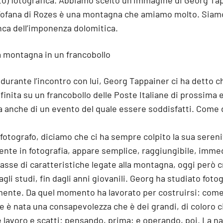
to) fotografica. Abbiamo scelto un’immagine di Georg Tap
Tofana di Rozes è una montagna che amiamo molto. Siamo v
ca dell’imponenza dolomitica.
a montagna in un francobollo
: durante l’incontro con lui, Georg Tappainer ci ha detto 
nita su un francobollo delle Poste Italiane di prossima 
a anche di un evento del quale essere soddisfatti. Come 
fotografo, diciamo che ci ha sempre colpito la sua sereni
ente in fotografia, appare semplice, raggiungibile, immed
asse di caratteristiche legate alla montagna, oggi però 
agli studi, fin dagli anni giovanili. Georg ha studiato foto
ente. Da quel momento ha lavorato per costruirsi: come
e è nata una consapevolezza che è dei grandi, di coloro c
e lavoro e scatti: pensando, prima; e operando, poi. La na