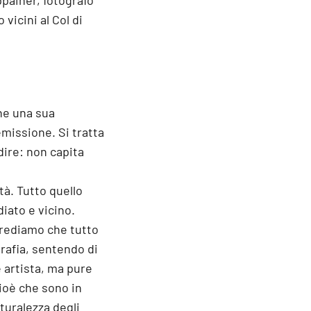
painer, fotografo
icini al Col di
che una sua
emissione. Si tratta
dire: non capita
tà. Tutto quello
iato e vicino.
crediamo che tutto
grafia, sentendo di
 artista, ma pure
ioè che sono in
turalezza degli