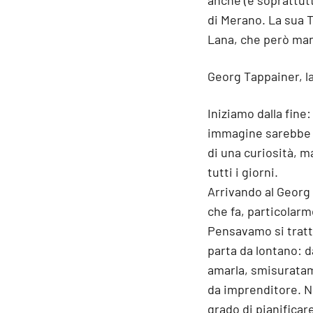
anche (e soprattut
di Merano. La sua 
Lana, che però man
Georg Tappainer, l
Iniziamo dalla fine
immagine sarebbe fi
di una curiosità, m
tutti i giorni.
Arrivando al Georg 
che fa, particolarm
Pensavamo si tratt
parta da lontano: d
amarla, smisuratam
da imprenditore. N
grado di pianificar