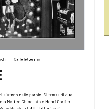
nchi
Caffè letterario
E
i aiutano nelle parole. Si tratta di due
irma Matteo Chinellato e Henri Cartier
n Natale a tutti i lettori, agli