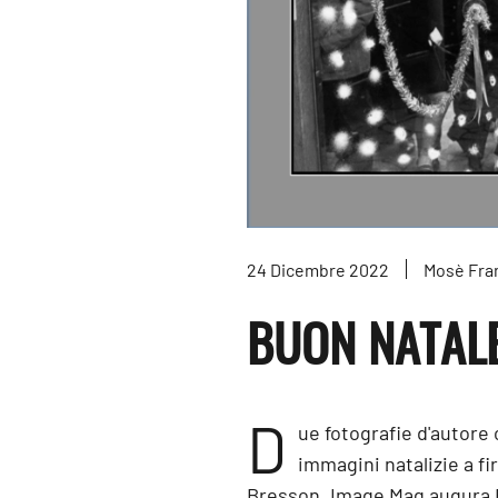
24 Dicembre 2022
Mosè Fra
BUON NATAL
D
ue fotografie d'autore c
immagini natalizie a f
Bresson. Image Mag augura Buo